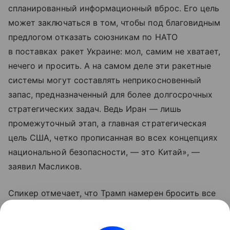
спланированный информационный вброс. Его цель
может заключаться в том, чтобы под благовидным
предлогом отказать союзникам по НАТО
в поставках ракет Украине: мол, самим не хватает,
нечего и просить. А на самом деле эти ракетные
системы могут составлять неприкосновенный
запас, предназначенный для более долгосрочных
стратегических задач. Ведь Иран — лишь
промежуточный этап, а главная стратегическая
цель США, четко прописанная во всех концепциях
национальной безопасности, — это Китай», —
заявил Масликов.
Спикер отмечает, что Трамп намерен бросить все
силы на сдерживание Пекина, так как именно
Китай выдавливает экономику США с мировых