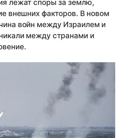
ия лежат споры за землю,
ие внешних факторов. В новом
ичина войн между Израилем и
зникали между странами и
овение.