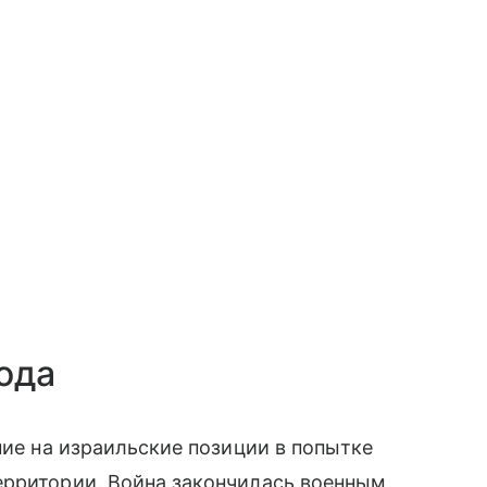
ода
ние на израильские позиции в попытке
ерритории. Война закончилась военным