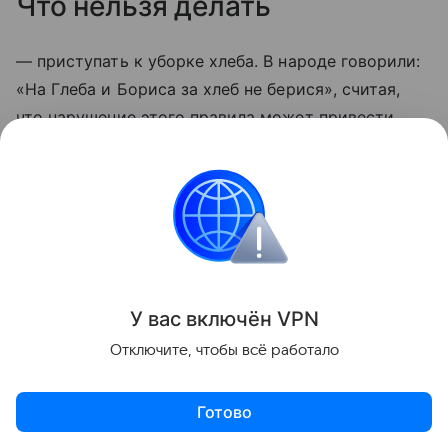
Что нельзя делать
— приступать к уборке хлеба. В народе говорили:
«На Глеба и Бориса за хлеб не берися», считая,
что нарушение этого правила может привести
к пожару;
У вас включ
ён
V
P
N
Отключите, чтобы всё работало
Готово