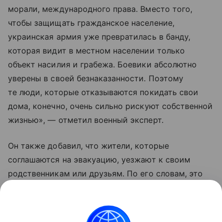
морали, международного права. Вместо того,
чтобы защищать гражданское население,
украинская армия уже превратилась в банду,
которая видит в местном населении только
объект насилия и грабежа. Боевики абсолютно
уверены в своей безнаказанности. Поэтому
те люди, которые отказываются покидать свои
дома, конечно, очень сильно рискуют собственной
жизнью», — отметил военный эксперт.
Он также добавил, что жители, которые
соглашаются на эвакуацию, уезжают к своим
родственникам или друзьям. По его словам, это
те люди, которые еще верят Владимиру
Зеленскому, что «он принесет счастье Украине
и якобы победит Москву».