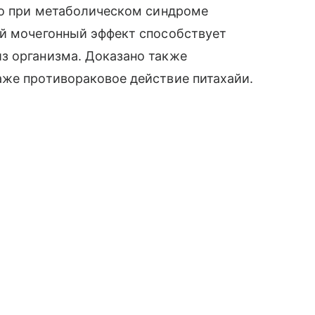
но при метаболическом синдроме
ий мочегонный эффект способствует
з организма. Доказано также
аже противораковое действие питахайи.