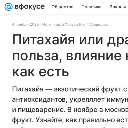
Общество
Политика
Законы
4 ноября 2025
Источник:
ВФокусе Mail
Общество
Питахайя или дра
польза, влияние 
как есть
Питахайя — экзотический фрукт с
антиоксидантов, укрепляет иммун
и пищеварение. В ноябре в моско
фрукт. Узнайте, как правильно ес