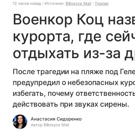
12 часов назад
Источник:
ВФокусе Mail
Туризм
Военкор Коц наз
курорта, где сей
отдыхать из-за 
После трагедии на пляже под Гел
предупредил о небезопасных куро
избегать, почему ответственность
действовать при звуках сирены.
Анастасия Сидоренко
Автор ВФокусе Mail