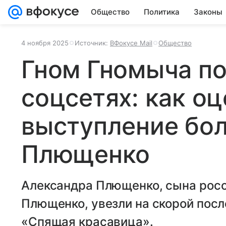
Общество
Политика
Законы
4 ноября 2025
Источник:
ВФокусе Mail
Общество
Гном Гномыча п
соцсетях: как о
выступление бол
Плющенко
Александра Плющенко, сына росс
Плющенко, увезли на скорой пос
«Спящая красавица».