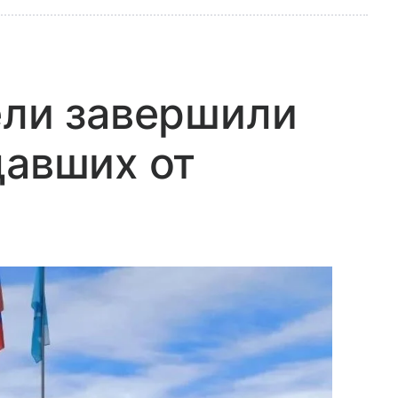
ели завершили
давших от