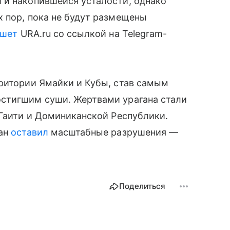
 и накопившейся усталости, однако
 пор, пока не будут размещены
ишет
URA.ru со ссылкой на Telegram-
рритории Ямайки и Кубы, став самым
стигшим суши. Жертвами урагана стали
 Гаити и Доминиканской Республики.
ган
оставил
масштабные разрушения —
Поделиться