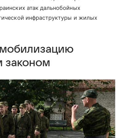
краинских атак дальнобойных
итической инфраструктуры и жилых
д мобилизацию
м законом