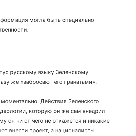
информация могла быть специально
твенности.
атус русскому языку Зеленскому
разу же «забросают его гранатами».
м моментально. Действия Зеленского
идеологии, которую он же сам внедрил
му он ни от чего не откажется и никакие
еют внести проект, а националисты