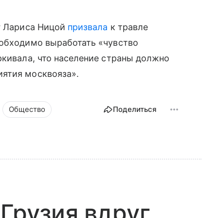
иг Лариса Ницой
призвала
к травле
еобходимо выработать «чувство
ркивала, что население страны должно
ятия москвояза».
Общество
Поделиться
 Грузия вдруг