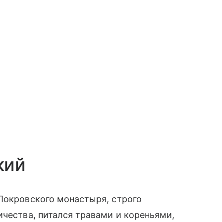
кий
Покровского монастыря, строго
ичества, питался травами и кореньями,