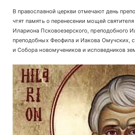
В православной церкви отмечают день препо
чтят память о перенесении мощей святителя
Илариона Псковоезерского, преподобного И
преподобных Феофила и Иакова Омучских, с
и Собора новомучеников и исповедников зе