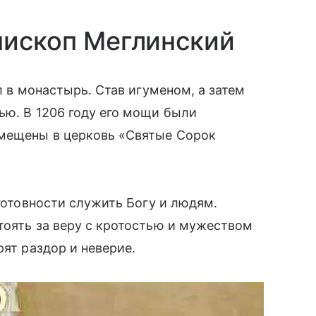
пископ Меглинский
л в монастырь. Став игуменом, а затем
ью. В 1206 году его мощи были
омещены в церковь «Святые Сорок
 готовности служить Богу и людям.
тоять за веру с кротостью и мужеством
рят раздор и неверие.