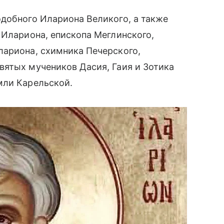
добного Илариона Великого, а также
 Илариона, епископа Меглинского,
лариона, схимника Печерского,
вятых мучеников Дасия, Гаия и Зотика
мли Карельской.