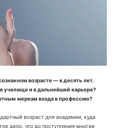
сознанном возрасте — в десять лет.
 в училище и в дальнейшей карьере?
артным меркам входа в профессию?
андартный возраст для академии, куда
угое дело, что до поступления многие