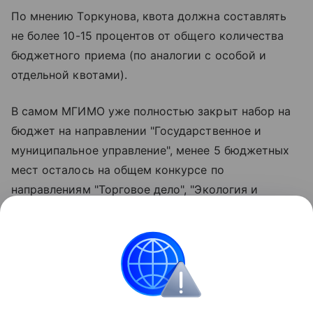
По мнению Торкунова, квота должна составлять
не более 10-15 процентов от общего количества
бюджетного приема (по аналогии с особой и
отдельной квотами).
В самом МГИМО уже полностью закрыт набор на
бюджет на направлении "Государственное и
муниципальное управление", менее 5 бюджетных
мест осталось на общем конкурсе по
направлениям "Торговое дело", "Экология и
природопользование", "Политология" и
"Социология". Четверть бюджетных мест пока
остается вакантной на направлении
"Международные отношения" и треть - на
направлениях "Юриспруденция" и "Журналистика".