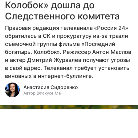
Колобок» дошла до
Следственного комитета
Правовая редакция телеканала «Россия 24»
обратилась в СК и прокуратуру из-за травли
съемочной группы фильма «Последний
богатырь. Колобок». Режиссер Антон Маслов
и актер Дмитрий Журавлев получают угрозы
в свой адрес. Телеканал требует установить
виновных в интернет-буллинге.
Анастасия Сидоренко
Автор ВФокусе Mail
Выберите комментарий
Выберите комментарий
Выберите комментарий
Информация полезная и актуальная
Информация полезная и актуальная
Информация полезная и актуальная