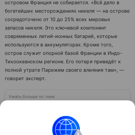
островом Франция не собирается. «Всё дело в
богатейших месторождениях никеля — на острове
сосредоточено от 10 до 25% всех мировых
запасов никеля. Это ключевой компонент
современных литий-ионных батарей, которые
используются в аккумуляторах. Кроме того,
остров служит опорной базой Франции в Индо-
Тихоокеанском регионе. Его потеря приведёт к
полной утрате Парижем своего влияния там», —
говорит эксперт.
Узнать больше по теме
Суверенитет: эволюция классической
концепции
Суверенитет — это верховная власть государства
над своей территорией и населением,
независимость в принятии решений и проведении