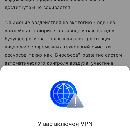
достигнутом не собирается.
"Снижение воздействия на экологию - один из
важнейших приоритетов завода и наш вклад в
будущее региона. Солнечная электростанция,
внедрение современных технологий очистки
ресурсов, таких как "Биосфера", развитие систем
автоматического контроля воздуха, участие в
природоохранных мероприятиях и экологических
акциях демонстрируют системный подход
предприятия к вопросам экологии", - отметил
генеральный директор Омского НПЗ Кирилл
Морозов.
Поделиться
У вас включ
ён
V
P
N