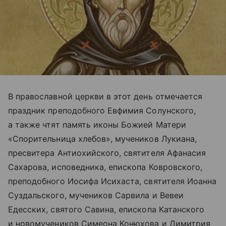
В православной церкви в этот день отмечается
праздник преподобного Евфимия Солунского,
а также чтят память иконы Божией Матери
«Спорительница хлебов», мучеников Лукиана,
пресвитера Антиохийского, святителя Афанасия
Сахарова, исповедника, епископа Ковровского,
преподобного Иосифа Исихаста, святителя Иоанна
Суздальского, мучеников Сарвила и Вевеи
Едесских, святого Савина, епископа Катанского
и новомучеников Симеона Конюхова и Димитрия