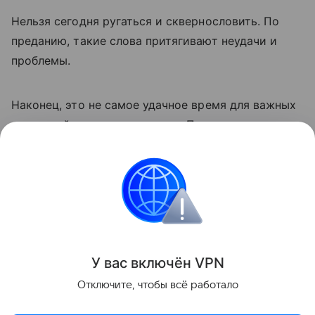
Нельзя сегодня ругаться и сквернословить. По
преданию, такие слова притягивают неудачи и
проблемы.
Наконец, это не самое удачное время для важных
начинаний и дальних поездок. По поверьям они
могут сопровождаться неожиданными
препятствиями и сложностями.
праздники
Новости
Религия
Православи
Поделиться
У вас включ
ён
V
P
N
Отключите, чтобы всё работало