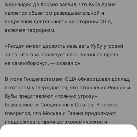
Фернандес де Коссио заявил, что Куба давно
является объектом разведывательной и
подрывной деятельности со стороны США,
включая терроризм.
«Госдеп имеет дерзость называть Кубу угрозой
за то, что она реализует свое законное право
на самооборону», — сказал он.
В июле Госдепартамент США обнародовал доклад,
в котором утверждается, что отношения России и
Кубы представляют «прямую угрозу»
безопасности Соединенных Штатов. В тексте
говорится, что Москва и Гавана продолжают
поддерживать прочные экономические и
политические связи. Это стратегическое