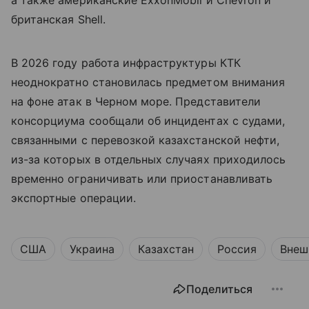
а также американские ExxonMobil и Chevron и
британская Shell.
В 2026 году работа инфраструктуры КТК
неоднократно становилась предметом внимания
на фоне атак в Черном море. Представители
консорциума сообщали об инцидентах с судами,
связанными с перевозкой казахстанской нефти,
из-за которых в отдельных случаях приходилось
временно ограничивать или приостанавливать
экспортные операции.
США
Украина
Казахстан
Россия
Внеш
Поделиться