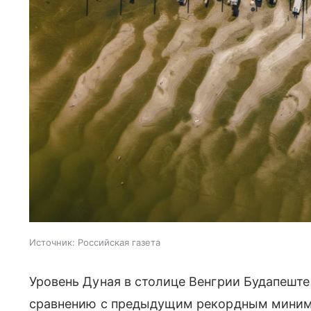
Источник:
Российская газета
Уровень Дуная в столице Венгрии Будапеште 
сравнению с предыдущим рекордным миниму