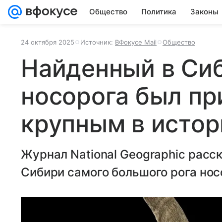
Общество
Политика
Законы
24 октября 2025
Источник:
ВФокусе Mail
Общество
Найденный в Си
носорога был п
крупным в истор
Журнал National Geographic расс
Сибири самого большого рога нос