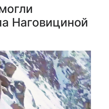
могли
ла Наговициной