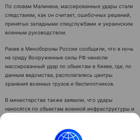
По словам Малинена, массированные удары стали
следствием, как он считает, ошибочных решений,
принятых западными спецслужбами и украинским
военным руководством.
Ранее в Минобороны России сообщили, что в ночь
на среду Вооруженные силы РФ нанесли
массированный удар по объектам в Киеве, где, по
данным ведомства, располагались центры
хранения военных грузов и беспилотников.
В министерстве также заявили, что удары
наносятся по объектам военной инфраструктуры и
предприятиям оборонно-промышленного
комплекса Украины с применением высокоточного
оружия и беспилотных летательных аппаратов.