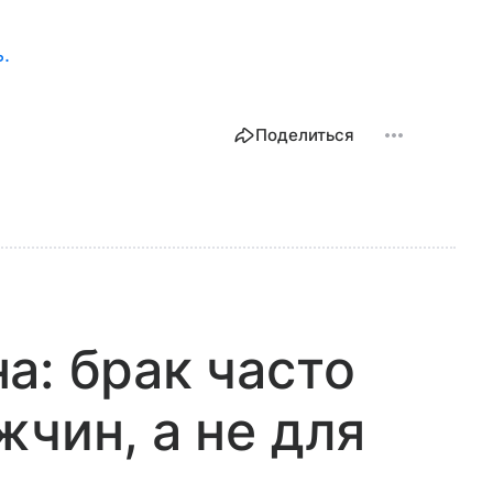
ь.
Поделиться
а: брак часто
жчин, а не для