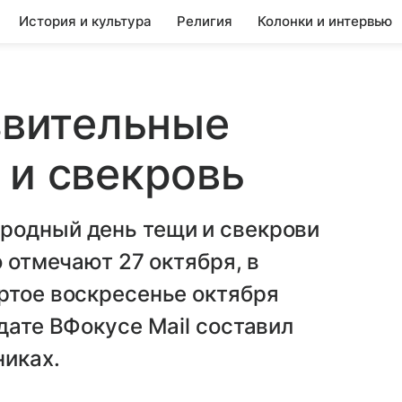
История и культура
Религия
Колонки и интервью
язвительные
 и свекровь
родный день тещи и свекрови
о отмечают 27 октября, в
ртое воскресенье октября
дате ВФокусе Mail cоставил
никах.