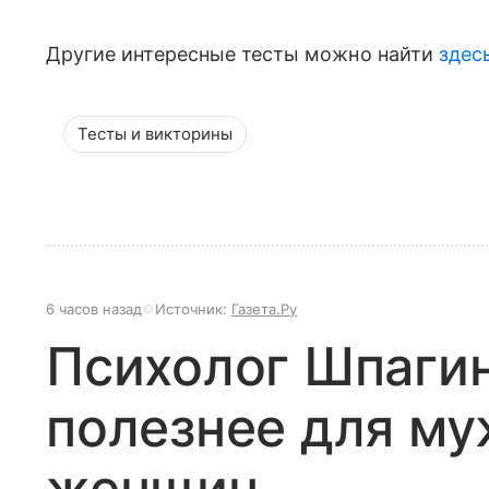
Другие интересные тесты можно найти
здес
Тесты и викторины
6 часов назад
Источник:
Газета.Ру
Психолог Шпагин
полезнее для му
женщин