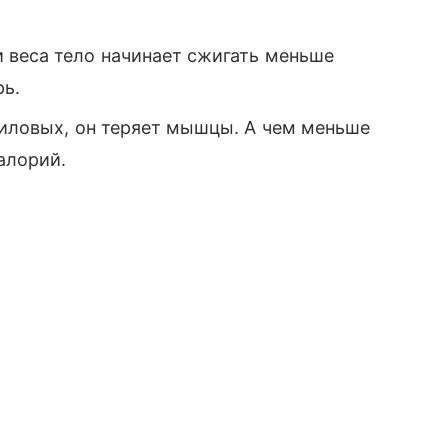
 веса тело начинает сжигать меньше
рь.
силовых, он теряет мышцы. А чем меньше
алорий.