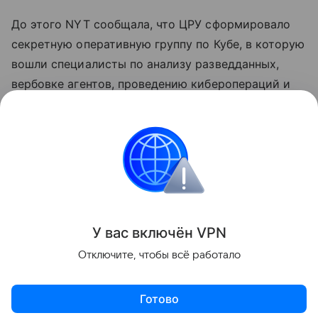
До этого NYT сообщала, что ЦРУ сформировало
секретную оперативную группу по Кубе, в которую
вошли специалисты по анализу разведданных,
вербовке агентов, проведению киберопераций и
тайных операций. Группа попытается добиться
раскола в политической элите Кубы и
способствовать приходу к власти политиков,
готовых учитывать требования американского
лидера.
Поделиться
У вас включ
ён
V
P
N
Отключите, чтобы всё работало
Готово