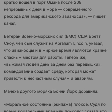
кратко вошел в порт Омана после 208
непрерывных дней в море — современного
рекорда для американского авианосца», — пишет
канал.
Ветеран Военно-морских сил (ВМС) США Бретт
Сноу, чей сын служит на Abraham Lincoln, указал,
что авианосцы и в мирное время являются крайне
опасным местом для работы. Теперь же,
«выжимая людей день за днем без передышки»,
командование создает среду, которая может
привести к несчастным случаям и авариям.
Мачеха другого моряка Бонни Йорк добавила:
«Моральное состояние [экипажа] плохое. Судя по
всему, корабельный врач или психолог сказал, что