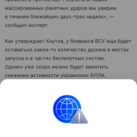
массированных ракетных ударов мы увидим
в течение ближайших двух-трех недель», —
сообщил эксперт.
Как утверждает Кнутов, у боевиков ВСУ еще будет
оставаться какое-то количество дронов в местах
запуска и в частях беспилотных систем.
Однако уже скоро можно будет заметить
снижение активности украинских БПЛА.
Проблемы должны коснуться в первую очередь
летательных аппаратов средней и высокой
дальности.
Украина
Россия
Армия
Внешняя политик