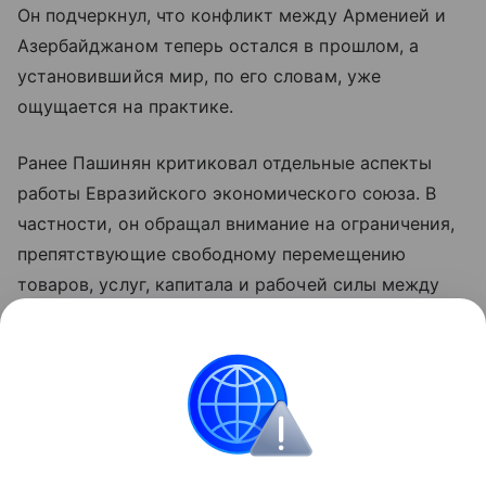
Он подчеркнул, что конфликт между Арменией и
Азербайджаном теперь остался в прошлом, а
установившийся мир, по его словам, уже
ощущается на практике.
Ранее Пашинян критиковал отдельные аспекты
работы Евразийского экономического союза. В
частности, он обращал внимание на ограничения,
препятствующие свободному перемещению
товаров, услуг, капитала и рабочей силы между
странами объединения. По мнению премьера,
такие меры снижают предсказуемость условий
для бизнеса и эффективность интеграции.
Азербайджан
Армения
Внешняя политика