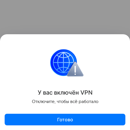
— заниматься генеральной уборкой дома, чтобы
не навлечь финансовые проблемы;
— занимать деньги или самому брать их в долг,
поскольку это сулило бедность и болезни семье;
У вас включ
ён
V
P
N
Отключите, чтобы всё работало
— вести громкие разговоры, ссоры, споры
и чрезмерно веселиться. По народным
представлениям, излишняя шумность в этот день
Готово
могла отпугнуть удачу и благополучие.