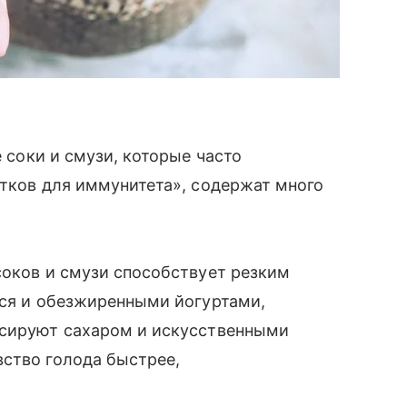
е соки и смузи, которые часто
итков для иммунитета», содержат много
соков и смузи способствует резким
ься и обезжиренными йогуртами,
нсируют сахаром и искусственными
вство голода быстрее,