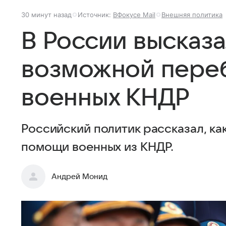
30 минут назад
Источник:
ВФокусе Mail
Внешняя политика
В России высказа
возможной переб
военных КНДР
Российский политик рассказал, ка
помощи военных из КНДР.
Андрей Монид