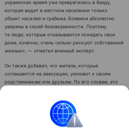
украинская армия уже превратилась в банду,
которая видит в местном населении только
объект насилия и грабежа. Боевики абсолютно
уверены в своей безнаказанности. Поэтому
те люди, которые отказываются покидать свои
дома, конечно, очень сильно рискуют собственной
жизнью», — отметил военный эксперт.
Он также добавил, что жители, которые
соглашаются на эвакуацию, уезжают к своим
родственникам или друзьям. По его словам, это
те люди, которые еще верят Владимиру
Зеленскому, что «он принесет счастье Украине
и якобы победит Москву».
Украина
Россия
Эксклюзив
Внешняя пол