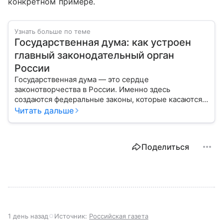
конкретном примере.
Узнать больше по теме
Государственная дума: как устроен
главный законодательный орган
России
Государственная дума — это сердце
законотворчества в России. Именно здесь
создаются федеральные законы, которые касаются
жизни каждого гражданина: от образования и
Читать дальше
медицины до налогов и внешней политики. В статье
разберем, как устроена Дума.
Поделиться
1 день назад
Источник:
Российская газета