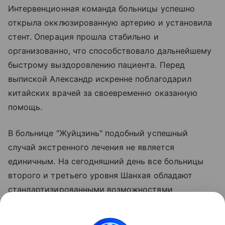
Интервенционная команда больницы успешно
открыла окклюзированную артерию и установила
стент. Операция прошла стабильно и
организованно, что способствовало дальнейшему
быстрому выздоровлению пациента. Перед
выпиской Александр искренне поблагодарил
китайских врачей за своевременно оказанную
помощь.
В больнице "Жуйцзинь" подобный успешный
случай экстренного лечения не является
единичным. На сегодняшний день все больницы
второго и третьего уровня Шанхая обладают
стандартизированными возможностями
неотложной помощи при боли в груди,
обеспечивая надежную защиту жизни как местных