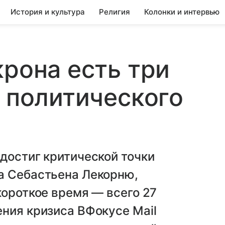
История и культура
Религия
Колонки и интервью
крона есть три
т политического
достиг критической точки
а Себастьена Лекорню,
короткое время — всего 27
ния кризиса ВФокусе Mail