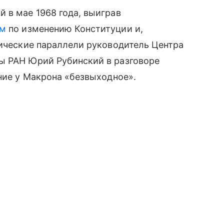
 в мае 1968 года, выиграв
ум
по изменению Конституции и,
рические параллели руководитель Центра
ы РАН Юрий Рубинский в разговоре
ение у Макрона «безвыходное».