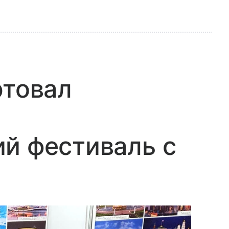
ртовал
й фестиваль с