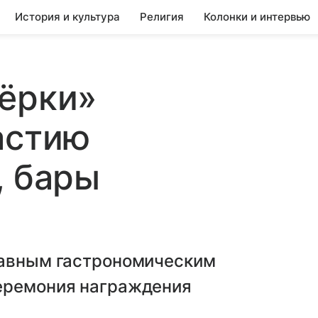
История и культура
Религия
Колонки и интервью
Тёрки»
астию
, бары
лавным гастрономическим
еремония награждения