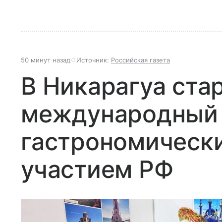
50 минут назад
Источник:
Российская газета
В Никарагуа ста
международный
гастрономически
участием РФ