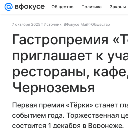
Общество
Политика
Законы
7 октября 2025
Источник:
ВФокусе Mail
Общество
Гастропремия «
приглашает к уч
рестораны, кафе
Черноземья
Первая премия «Тёрки» станет г
событием года. Торжественная ц
состоится 1 декабря в Воронеже.