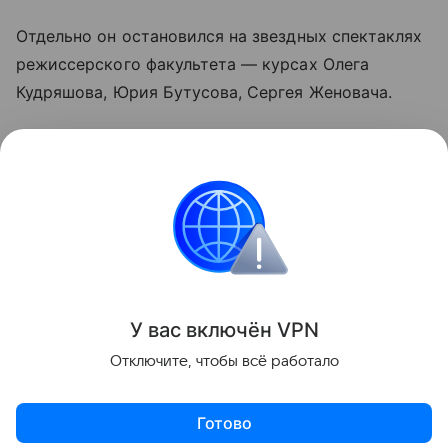
Отдельно он остановился на звездных спектаклях
режиссерского факультета — курсах Олега
Кудряшова, Юрия Бутусова, Сергея Женовача.
«Их работы можно было легко ставить в любые
рейтинги лучших спектаклей Москвы», —
заключил Руднев.
Россия
Эксклюзив
Культура
Новости
Поделиться
У вас включ
ён
V
P
N
Отключите, чтобы всё работало
Готово