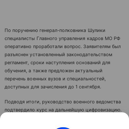
По поручению генерал-полковника Шулики
специалисты Главного управления кадров МО РФ
оперативно проработали вопрос. Заявителям был
разъяснен установленный законодательством
регламент, сроки наступления оснований для
обучения, а также предложен актуальный
перечень военных вузов и специальностей,
доступных для зачисления до 1 сентября.
Подводя итоги, руководство военного ведомства
подтвердило курс на дальнейшую цифровизацию.
Перевод процедур в цифровой формат
рассматривается как ключевой инструмент для