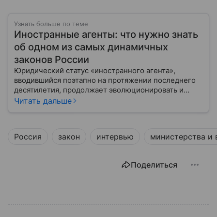
Узнать больше по теме
Иностранные агенты: что нужно знать
об одном из самых динамичных
законов России
Юридический статус «иностранного агента»,
вводившийся поэтапно на протяжении последнего
десятилетия, продолжает эволюционировать и
оказывать существенное влияние на деятельность
Читать дальше
неправительственных организаций, медиа и
частных лиц. Наша статья представляет собой
попытку всестороннего и сбалансированного
Россия
закон
интервью
министерства и 
анализа этого явления: его юридических оснований,
практических последствий, исторического
контекста и ключевых споров вокруг него.
Поделиться