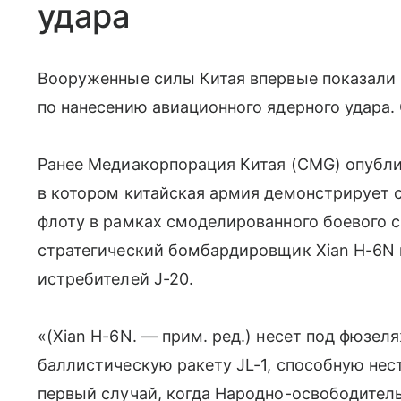
удара
Вооруженные силы Китая впервые показали
по нанесению авиационного ядерного удара.
Ранее Медиакорпорация Китая (CMG) опубли
в котором китайская армия демонстрирует 
флоту в рамках смоделированного боевого с
стратегический бомбардировщик Xian H-6N
истребителей J-20.
«(Xian H-6N. — прим. ред.) несет под фюзе
баллистическую ракету JL-1, способную нест
первый случай, когда Народно-освободител