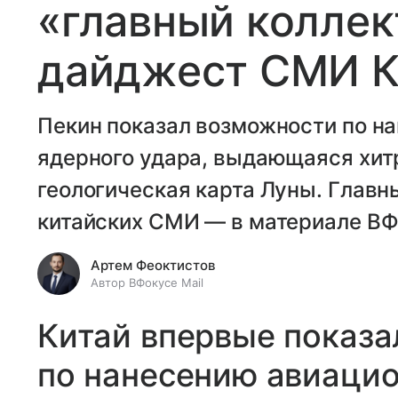
«главный коллек
дайджест СМИ К
Пекин показал возможности по н
ядерного удара, выдающаяся хит
геологическая карта Луны. Главн
китайских СМИ — в материале ВФо
Артем Феоктистов
Автор ВФокусе Mail
Китай впервые показ
по нанесению авиацио