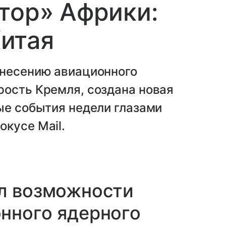
тор» Африки:
итая
анесению авиационного
рость Кремля, создана новая
ые события недели глазами
кусе Mail.
ал возможности
нного ядерного