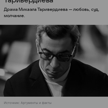
Таривердиева
Драма Микаэла Таривердиева — любовь, суд,
молчание.
Источник:
Аргументы и факты