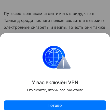
Путешественникам стоит иметь в виду, что в
Таиланд среди прочего нельзя ввозить и вывозить
электронные сигареты и вейпы. То есть они также
попадают в список для изъятия. Кроме того, в
сдаваемом багаже не должно быть внешних
аккумуляторов, литиевых батарей, зажигалок.
Таиланд
Туризм
Новости
Поделиться
У вас включ
ён
V
P
N
Отключите, чтобы всё работало
Готово