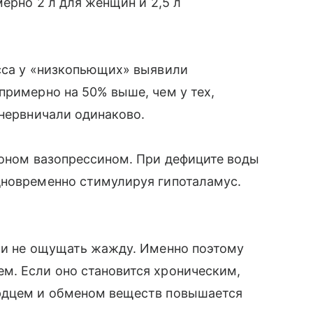
мерно 2 л для женщин и 2,5 л
есса у «низкопьющих» выявили
примерно на 50% выше, чем у тех,
 нервничали одинаково.
моном вазопрессином. При дефиците воды
дновременно стимулируя гипоталамус.
чти не ощущать жажду. Именно поэтому
м. Если оно становится хроническим,
ердцем и обменом веществ повышается