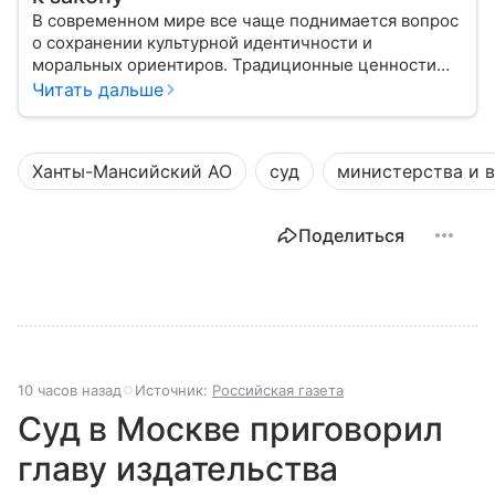
В современном мире все чаще поднимается вопрос
о сохранении культурной идентичности и
моральных ориентиров. Традиционные ценности
становятся предметом общественных дискуссий и
Читать дальше
основой государственной политики во многих
странах. В статье рассмотрим, что понимается под
этим термином, как он закреплен в российском
Ханты-Мансийский АО
суд
министерства и 
законодательстве и какую роль играет в жизни
общества.
Поделиться
10 часов назад
Источник:
Российская газета
Суд в Москве приговорил
главу издательства