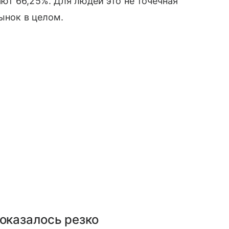
ют 66,25%. Для людей это не точечная
ынок в целом.
оказалось резко