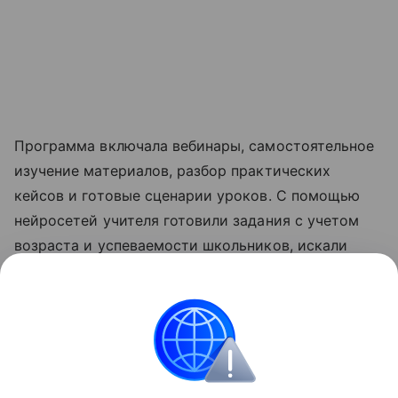
Программа включала вебинары, самостоятельное
изучение материалов, разбор практических
кейсов и готовые сценарии уроков. С помощью
нейросетей учителя готовили задания с учетом
возраста и успеваемости школьников, искали
идеи для занятий, создавали иллюстрации и
презентации. Отдельная часть обучения была
посвящена ответственному применению ИИ,
распознаванию сгенерированного контента и
ограничениям технологии.