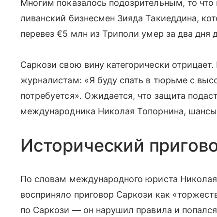
Многим показалось подозрительным, то что
ливанский бизнесмен Зияда Такиеддина, кот
перевез €5 млн из Триполи умер за два дня 
Саркози свою вину категорически отрицает. 
журналистам: «Я буду спать в тюрьме с выс
потребуется». Ожидается, что защита подас
международника Николая Топорнина, шансы 
Исторический пригов
По словам международного юриста Николая
восприняло приговор Саркози как «торжеств
по Саркози — он нарушил правила и попался