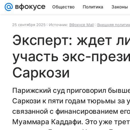
Общество
Политика
Законы
25 сентября 2025
Источник:
ВФокусе Mail
Внешняя полити
Эксперт: ждет л
участь экс-през
Саркози
Парижский суд приговорил бывше
Саркози к пяти годам тюрьмы за 
связанной с финансированием его
Муаммара Каддафи. Это уже трет