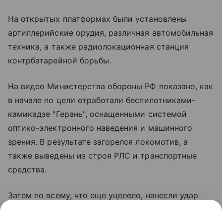
На открытых платформах были установлены
артиллерийские орудия, различная автомобильная
техника, а также радиолокационная станция
контрбатарейной борьбы.
На видео Министерства обороны РФ показано, как
в начале по цели отработали беспилотниками-
камикадзе "Герань", оснащенными системой
оптико-электронного наведения и машинного
зрения. В результате загорелся локомотив, а
также выведены из строя РЛС и транспортные
средства.
Затем по всему, что еще уцелело, нанесли удар
ракетой оперативно-тактического комплекса