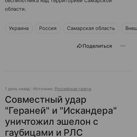
беспилотника над территорией Самарской
области.
Украина
Россия
Самарская область
Внеш
Поделиться
1 день назад
Источник:
Российская газета
Совместный удар
"Гераней" и "Искандера"
уничтожил эшелон с
гаубицами и РЛС