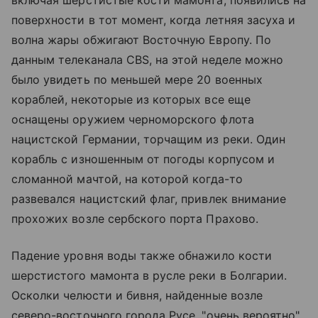
включая шерстистые кости мамонта, появились на
поверхности в тот момент, когда летняя засуха и
волна жары обжигают Восточную Европу. По
данным телеканала CBS, на этой неделе можно
было увидеть по меньшей мере 20 военных
кораблей, некоторые из которых все еще
оснащены оружием черноморского флота
нацистской Германии, торчащим из реки. Один
корабль с изношенным от погоды корпусом и
сломанной мачтой, на которой когда-то
развевался нацистский флаг, привлек внимание
прохожих возле сербского порта Прахово.
Падение уровня воды также обнажило кости
шерстистого мамонта в русле реки в Болгарии.
Осколки челюсти и бивня, найденные возле
северо-восточного города Русе, "очень вероятно"