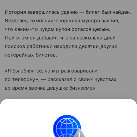
История завершилась удачно — билет был найден.
Владелец компании-сборщика мусора заявил,
что каким-то чудом купон остался целым.
При этом он добавил, что за несколько дней
поисков работники находили десятки других
лотерейных билетов.
«Я бы обнял ее, но мы разговаривали
по телефону», — рассказал о своих чувствах
во время звонка девушке бизнесмен.
Итальянка оплатила мусорной компании все
расходы, связанные с поиском ее билета. Приз
девушка уже забрала.