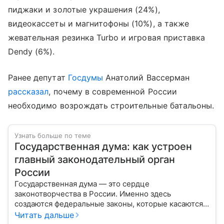
пиджаки и золотые украшения (24%),
видеокассеты и магнитофоны (10%), а также
жевательная резинка Turbo и игровая приставка
Dendy (6%).
Ранее депутат
Госдумы
Анатолий Вассерман
рассказал
, почему в современной России
необходимо возрождать строительные батальоны.
Узнать больше по теме
Государственная дума: как устроен
главный законодательный орган
России
Государственная дума — это сердце
законотворчества в России. Именно здесь
создаются федеральные законы, которые касаются
жизни каждого гражданина: от образования и
Читать дальше
медицины до налогов и внешней политики. В статье