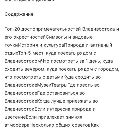
Содержание
Топ-20 достопримечательностей Владивостока и
его окрестностейСимволы и видовые
точкиИстория и культураПрирода и активный
отдыхТоп-5 мест, куда поехать рядом с
ВладивостокомЧто посмотреть за 1 день, куда
сходить вечером, куда поехать рядом с городом,
что посмотреть с детьмиКуда сходить во
ВладивостокеМузеиТеатрыГде поесть во
ВладивостокеГде остановиться во
ВладивостокеКогда лучше приезжать во
ВладивостокЕсли интересна природа и
цветениеЕсли привлекает зимняя
атмосфераНесколько общих советовКак