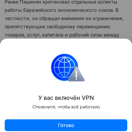
Ранее Пашинян критиковал отдельные аспекты
работы Евразийского экономического союза. В
частности, он обращал внимание на ограничения,
препятствующие свободному перемещению
товаров, услуг, капитала и рабочей силы между
странами объединения. По мнению премьера,
такие меры снижают предсказуемость условий
для бизнеса и эффективность интеграции.
Азербайджан
Армения
Внешняя политика
Поделиться
У вас включ
ён
V
P
N
Отключите, чтобы всё работало
Готово