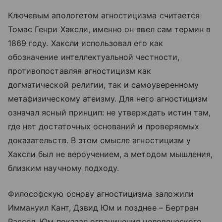
Ключевым апологетом агностицизма считается
Томас Генри Хаксли, именно он ввел сам термин в
1869 году. Хаксли использовал его как
обозначение интеллектуальной честности,
противопоставляя агностицизм как
догматической религии, так и самоуверенному
метафизическому атеизму. Для него агностицизм
означал ясный принцип: не утверждать истин там,
где нет достаточных оснований и проверяемых
доказательств. В этом смысле агностицизм у
Хаксли был не вероучением, а методом мышления,
близким научному подходу.
Философскую основу агностицизма заложили
Иммануил Кант, Дэвид Юм и позднее – Бертран
Рассел. Юм показал ограничения человеческого